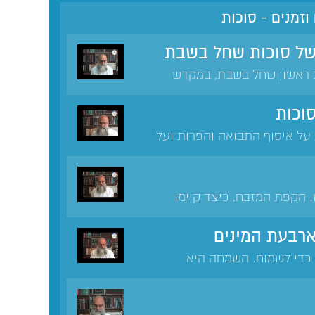
וזמנים - סוכות
 של סוכות שחל בשבת
ב ראשון שחל בשבת, במקדש
וכות
על איסוף התבואה והפרות ועל
ת לצאת מהמדבר ולגור בארץ
ווי על שמחה בפסח. מעלת
וה.
 הקפת המזבח. כיצד קיימו
בה. נטילת הערבה ביום שביעי
בה. מקור מנהג הקפת הבימה
רבעת המינים
 כדי לשמוח. השמחה היא
ואה ועל הכניסה לארץ ישראל.
ים מבקשים מים.