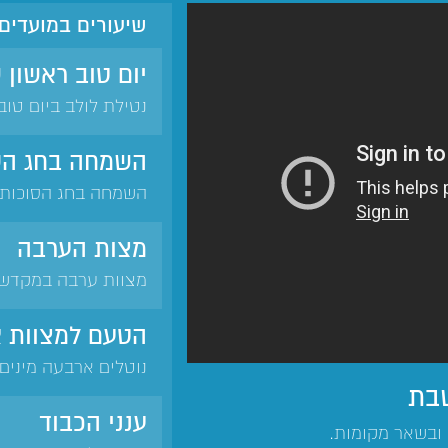
שיעורים במועדים 
יום טוב ראשון
נטילת לולב ביום טו
ובשאר מקומות.
השמחה בחג הס
השמחה בחג הסוכות 
מחילת עוונות. הזכו
ישראל. מדוע אין צי
מצות הערבה
השמחה בעשיית המצו
מצוות ערבה במקדש.
בשבת את מצוות הער
של סוכות. הושענא ר
הטעם למצוות א
בסוכות.
נוטלים ארבעה מינים
שבת
הודאה על איסוף התב
בנטילת ארבעת המינ
ענני הכבוד
 ובשאר מקומות.