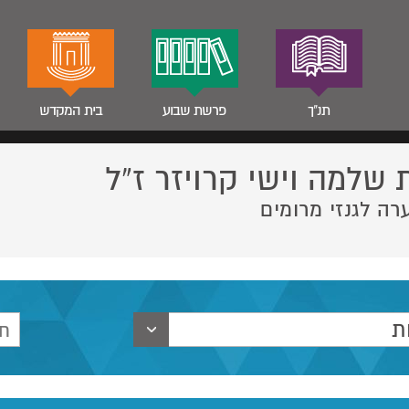
תנ"ך
פרשת שבוע
בית המקדש
 שלמה וישי קרויזר ז”ל
רה לגנזי מרומים
ת