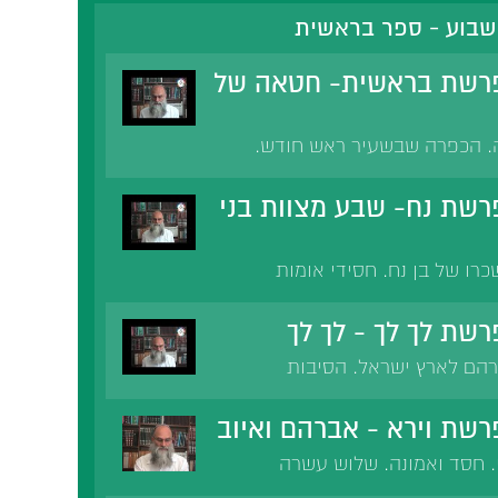
שבוע - ספר בראשית
רשת בראשית- חטאה של
ה. הכפרה שבשעיר ראש חודש.
בנה. הגנות שבמידת הגאווה.
שת נח- שבע מצוות בני
כרו של בן נח. חסידי אומות
וות בגלל ציווי ה'. כפייה
בני נח.
שת לך לך - לך לך
הם לארץ ישראל. הסיבות
 ישראל.
שת וירא - אברהם ואיוב
 חסד ואמונה. שלוש עשרה
יזותו של אברהם. שכר מעשיו