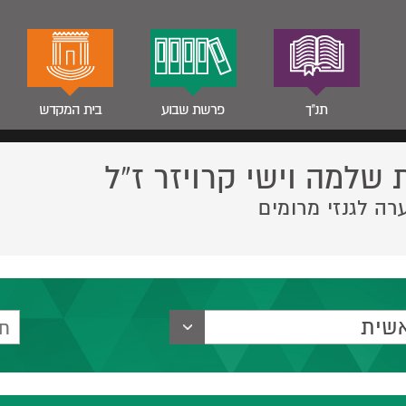
תנ"ך
פרשת שבוע
בית המקדש
 שלמה וישי קרויזר ז”ל
רה לגנזי מרומים
שית