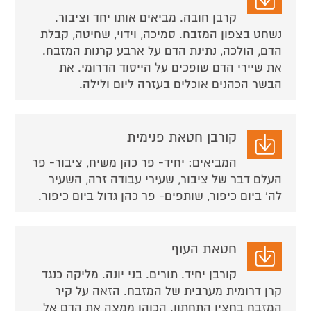
קרבן חובה. מביאים אותו יחד וציבור.
נשחט בצפון המזבח. סמיכה, וידוי, שחיטה, קבלת
הדם, הולכה, נתינת הדם על ארבע קרנות המזבח.
את שיירי הדם שופכים על הייסוד הדרומי. את
הבשר הכהנים אוכלים בעזרה ליום ולילה.
קורבן חטאת פנימית
המביאים: יחיד- פר כהן משיח, ציבור- פר
העלם דבר של ציבור, שעירי עבודה זרה, השעיר
לה' ביום כיפור, שותפים- פר כהן גדול ביום כיפור.
חטאת העוף
קורבן יחיד. תורים. בני יונה. מליקה כנגד
קרן דרומית מערבית של המזבח. הזאה על קיר
המזבח בחציו התחתון. הכוהן ממצה את הדם אל