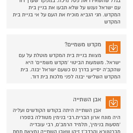
בגלל שהשאירו את פסל מיכה. במפקד שערך דוד
עם ישראל נענש על שלא תבעו את בניין בית
המקדש. חגי הנביא מוכיח את העם על אי בניית בית
המקדש
מקדש משמיים?
מצוות בניית בית המקדש מוטלת על עם
ישראל. משמעות הביטוי 'מקדש משמיים' היא
שהקב'ה יסייע בדרך נס כשעם ישראל יבנה. בית
המקדש השלישי יבנה לפני מלכות בית דוד.
אבן השתייה
אבן השתייה היתה בקודש הקודשים ועליה
היה מונח ארון הברית.רבי בנימין מטודלה בספרו
'מסעות בנימין', תלמיד הרמב'ם, רבי עובדיה
מברטנורא והרדב'ז זיהו שאבן השתייה נמצאת תחת