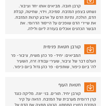
קרבן חובה. מביאים אותו יחד וציבור.
נשחט בצפון המזבח. סמיכה, וידוי, שחיטה, קבלת
הדם, הולכה, נתינת הדם על ארבע קרנות המזבח.
את שיירי הדם שופכים על הייסוד הדרומי. את
הבשר הכהנים אוכלים בעזרה ליום ולילה.
קורבן חטאת פנימית
המביאים: יחיד- פר כהן משיח, ציבור- פר
העלם דבר של ציבור, שעירי עבודה זרה, השעיר
לה' ביום כיפור, שותפים- פר כהן גדול ביום כיפור.
חטאת העוף
קורבן יחיד. תורים. בני יונה. מליקה כנגד
קרן דרומית מערבית של המזבח. הזאה על קיר
המזבח בחציו התחתון. הכוהן ממצה את הדם אל