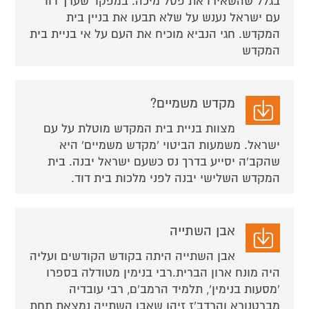
בגלל שהשאירו את פסל מיכה. במפקד שערך דוד
עם ישראל נענש על שלא תבעו את בניין בית
המקדש. חגי הנביא מוכיח את העם על אי בניית בית
המקדש
מקדש משמיים?
מצוות בניית בית המקדש מוטלת על עם
ישראל. משמעות הביטוי 'מקדש משמיים' היא
שהקב'ה יסייע בדרך נס כשעם ישראל יבנה. בית
המקדש השלישי יבנה לפני מלכות בית דוד.
אבן השתייה
אבן השתייה היתה בקודש הקודשים ועליה
היה מונח ארון הברית.רבי בנימין מטודלה בספרו
'מסעות בנימין', תלמיד הרמב'ם, רבי עובדיה
מברטנורא והרדב'ז זיהו שאבן השתייה נמצאת תחת