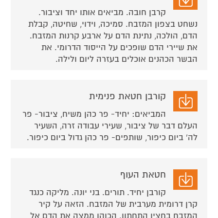
קרבן חובה. מביאים אותו יחד וציבור.
נשחט בצפון המזבח. סמיכה, וידוי, שחיטה, קבלת
הדם, הולכה, נתינת הדם על ארבע קרנות המזבח.
את שיירי הדם שופכים על הייסוד הדרומי. את
הבשר הכהנים אוכלים בעזרה ליום ולילה.
קורבן חטאת פנימית
המביאים: יחיד- פר כהן משיח, ציבור- פר
העלם דבר של ציבור, שעירי עבודה זרה, השעיר
לה' ביום כיפור, שותפים- פר כהן גדול ביום כיפור.
חטאת העוף
קורבן יחיד. תורים. בני יונה. מליקה כנגד
קרן דרומית מערבית של המזבח. הזאה על קיר
המזבח בחציו התחתון. הכוהן ממצה את הדם אל