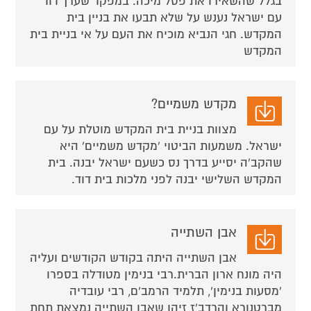
בגלל שהשאירו את פסל מיכה. במפקד שערך דוד
עם ישראל נענש על שלא תבעו את בניין בית
המקדש. חגי הנביא מוכיח את העם על אי בניית בית
המקדש
מקדש משמיים?
מצוות בניית בית המקדש מוטלת על עם
ישראל. משמעות הביטוי 'מקדש משמיים' היא
שהקב'ה יסייע בדרך נס כשעם ישראל יבנה. בית
המקדש השלישי יבנה לפני מלכות בית דוד.
אבן השתייה
אבן השתייה היתה בקודש הקודשים ועליה
היה מונח ארון הברית.רבי בנימין מטודלה בספרו
'מסעות בנימין', תלמיד הרמב'ם, רבי עובדיה
מברטנורא והרדב'ז זיהו שאבן השתייה נמצאת תחת